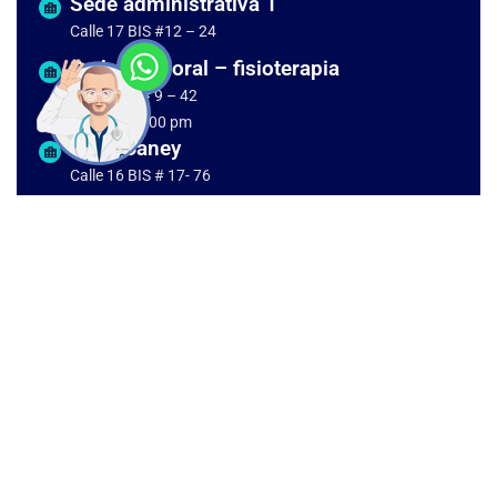
Sede administrativa 1
Calle 17 BIS #12 – 24
Sede Balmoral – fisioterapia
Calle 17 A # 9 – 42
7:00 am - 5:00 pm
Sede Caney
Calle 16 BIS # 17- 76
7:00 am - 7: 00 pm
Sede Piedragrande
Calle 17 # 12 - 38
6:00 am - 7:00 pm
Sede Urgencias
Calle 17 # 12 - 27
24 horas
CONTÁCTENOS